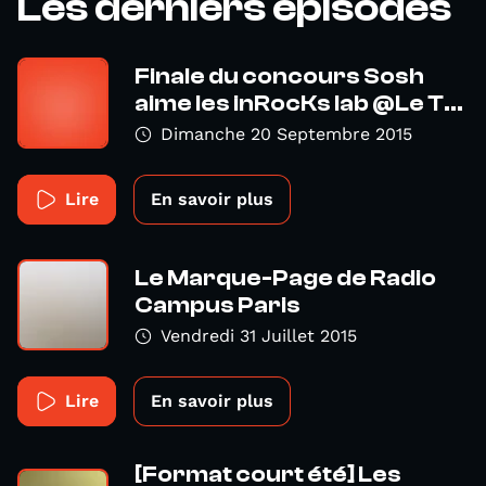
Les derniers épisodes
Finale du concours Sosh
aime les inRocKs lab @Le T...
Dimanche 20 Septembre 2015
Lire
En savoir plus
Le Marque-Page de Radio
Campus Paris
Vendredi 31 Juillet 2015
Lire
En savoir plus
[Format court été] Les