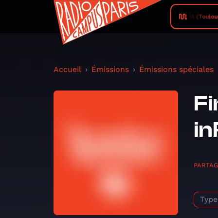
Campus FM (Toulouse) •
Accueil
Émissions
Émissions spéciales
Fi
in
PARTA
Type