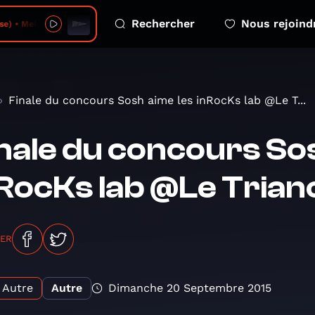
Rechercher
Nous rejoind
 Melodious Mosaic - 2026-08-07 - no 14
Finale du concours Sosh aime les inRocKs lab @Le T...
nale du concours So
RocKs lab @Le Trian
GER
Autre
Autre
Dimanche 20 Septembre 2015