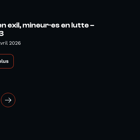
n exil, mineur·es en lutte –
3
vril 2026
plus