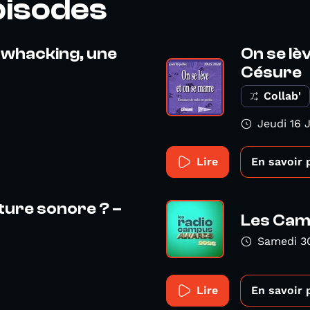
pisodes
 whacking, une
On se lè
Césure
Collab'
Jeudi 16 
Lire
En savoir 
iture sonore ? –
Les Cam
Samedi 3
Lire
En savoir 