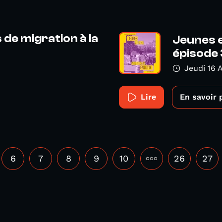
de migration à la
Jeunes e
épisode 
Jeudi 16 A
Lire
En savoir 
6
7
8
9
10
•••
26
27