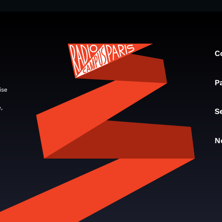
C
P
ise
,
S
N