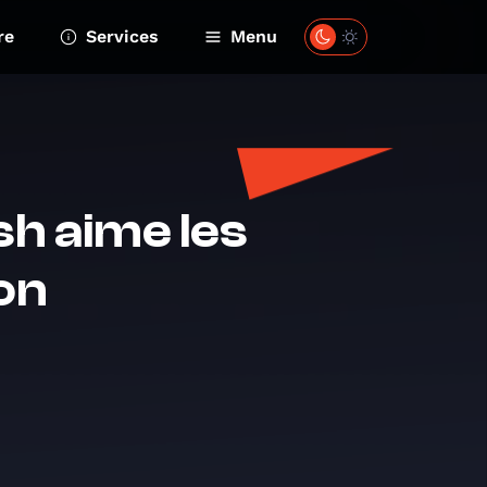
re
Services
Menu
sh aime les
on