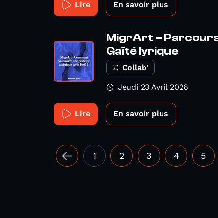
Lire
En savoir plus
MigrArt – Parcours 
Gaîté lyrique
Collab'
Jeudi 23 Avril 2026
Lire
En savoir plus
1
2
3
4
5