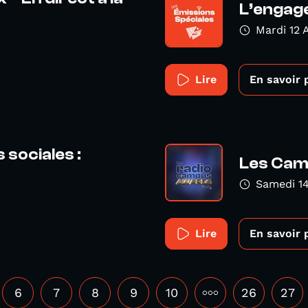
L’engage
Mardi 12 
Lire
En savoir 
 sociales :
Les Cam
Samedi 14
Lire
En savoir 
6
7
8
9
10
•••
26
27