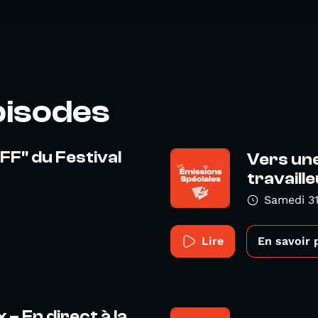
pisodes
FF" du Festival
Vers une
travaill
Samedi 31
Lire
En savoir 
 – En direct à la