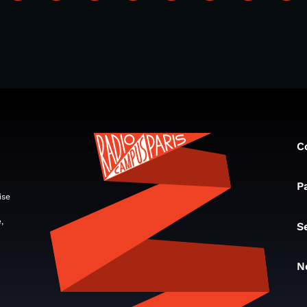
C
P
ise
,
S
N