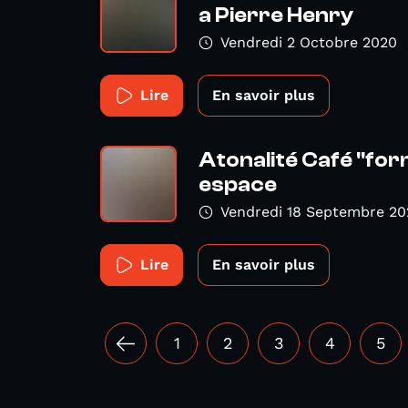
a Pierre Henry
Vendredi 2 Octobre 2020
Lire
En savoir plus
Atonalité Café "for
espace
Vendredi 18 Septembre 20
Lire
En savoir plus
1
2
3
4
5