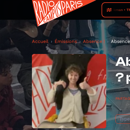
Ekman • Th
Accueil
Émissions
Absence !
Absence 
Ab
? 
PARTA
Type