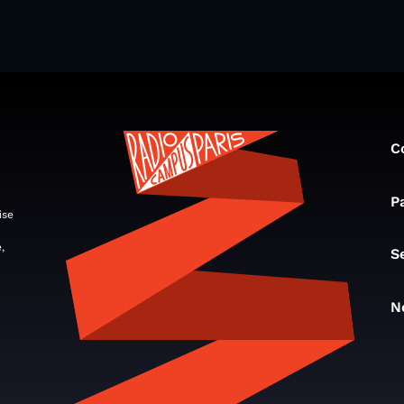
C
P
ise
,
S
N