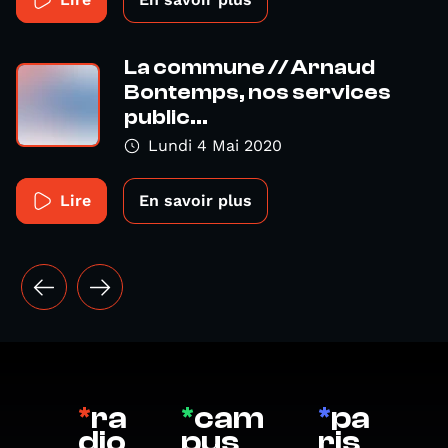
La commune // Arnaud
Bontemps, nos services
public...
Lundi 4 Mai 2020
Lire
En savoir plus
*
ra
*
cam
*
pa
dio
pus
ris