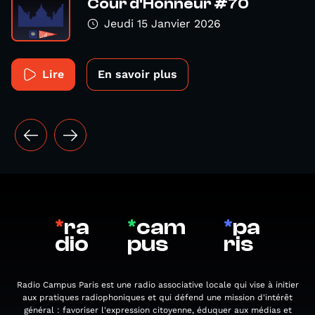
Cour d'Honneur #70
Jeudi 15 Janvier 2026
Lire
En savoir plus
*
ra
*
cam
*
pa
dio
pus
ris
Radio Campus Paris est une radio associative locale qui vise à initier
aux pratiques radiophoniques et qui défend une mission d'intérêt
général : favoriser l'expression citoyenne, éduquer aux médias et