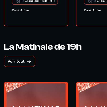
Type
Création sonore
Type
Créat
Dans
Autre
Dans
Autre
La Matinale de 19h
Voir tout