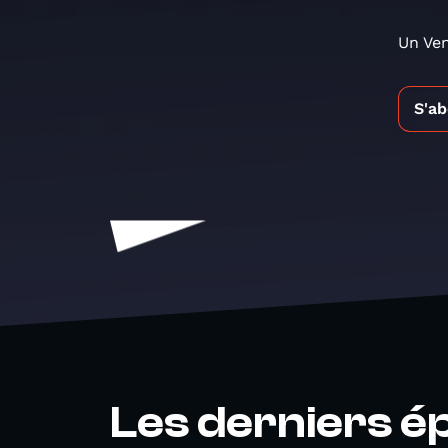
Un Ven
S'a
Les derniers é