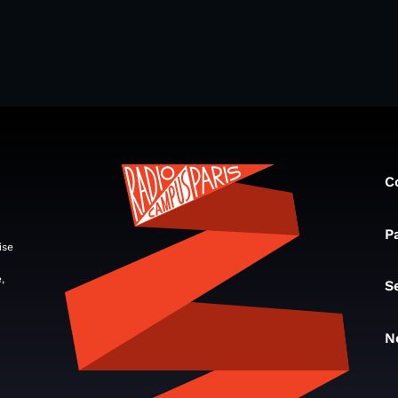
C
P
ise
,
S
N