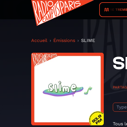
LA TERRE TREMBLE 
Accueil
Émissions
SLIME
S
PARTA
Type
Tous l