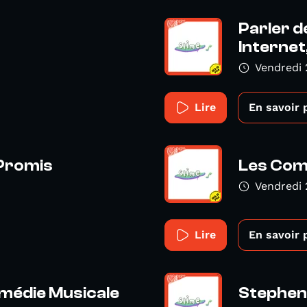
Parler d
Internet
Vendredi 
Lire
En savoir 
 Promis
Les Com
Vendredi 
Lire
En savoir 
médie Musicale
Stephen