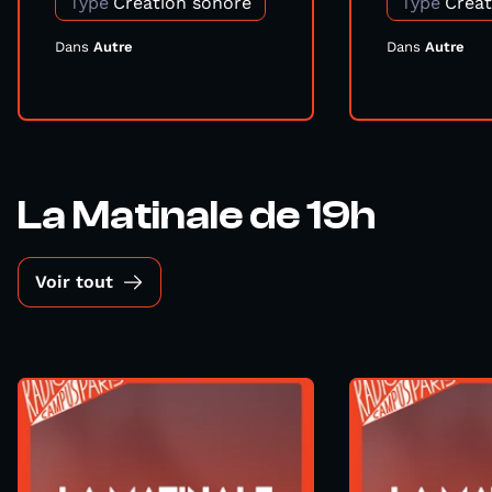
Type
Création sonore
Type
Créat
Dans
Autre
Dans
Autre
La Matinale de 19h
Voir tout