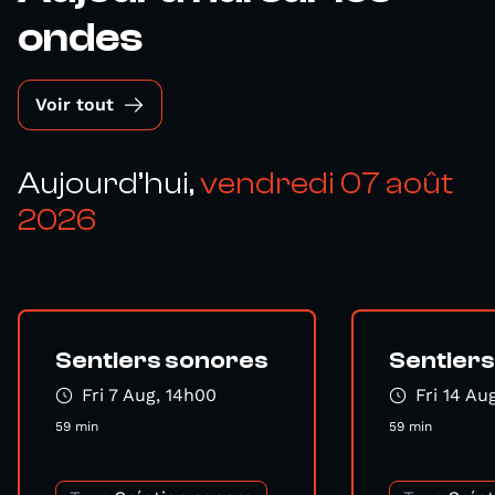
ondes
Voir tout
Aujourd’hui,
vendredi 07 août
2026
Sentiers sonores
Sentier
Fri 7 Aug, 14h00
Fri 14 Au
59 min
59 min