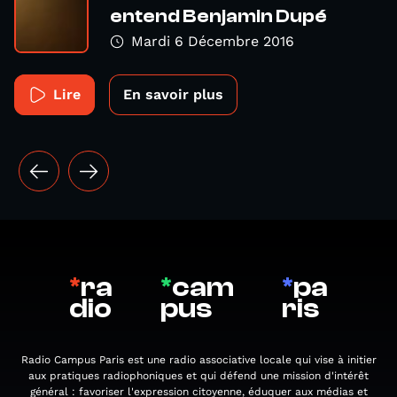
entend Benjamin Dupé
Mardi 6 Décembre 2016
Lire
En savoir plus
*
ra
*
cam
*
pa
dio
pus
ris
Radio Campus Paris est une radio associative locale qui vise à initier
aux pratiques radiophoniques et qui défend une mission d'intérêt
général : favoriser l'expression citoyenne, éduquer aux médias et