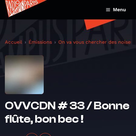
Menu
Accueil
Émissions
On va vous chercher des noises
OVVCDN # 33 / Bonne
flûte, bon bec !