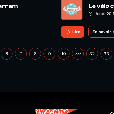
harram
Le vélo 
Jeudi 20 
Lire
En savoir 
6
7
8
9
10
•••
32
33
C