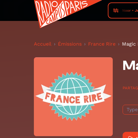
Noor • Je
Accueil
Émissions
France Rire
Magic
M
PARTA
Type