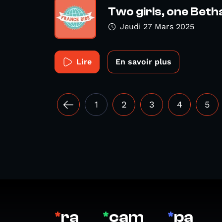
Two girls, one Bet
Jeudi 27 Mars 2025
Lire
En savoir plus
1
2
3
4
5
*
ra
*
cam
*
pa