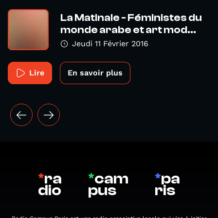
La Matinale - Féministes du
monde arabe et art mod...
Jeudi 11 Février 2016
Lire
En savoir plus
*
ra
*
cam
*
pa
dio
pus
ris