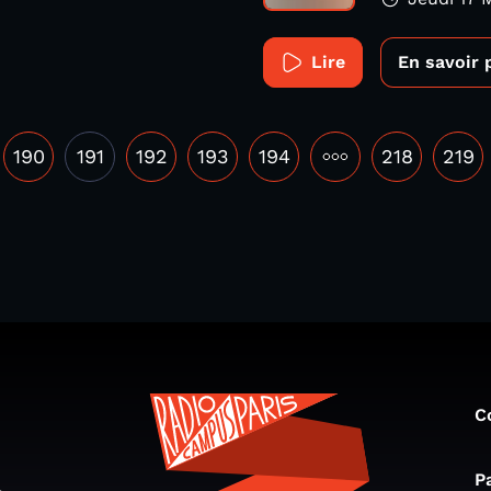
Lire
En savoir 
190
191
192
193
194
•••
218
219
C
P