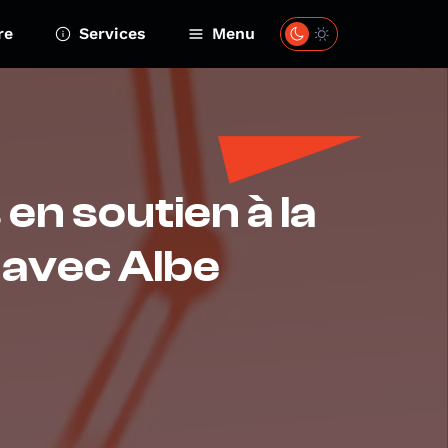
re
Services
Menu
en soutien à la
 avec Albe