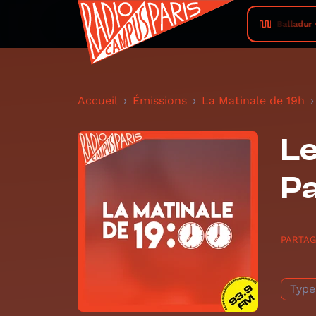
Balladur 
Accueil
Émissions
La Matinale de 19h
Le
Pa
PARTA
Type