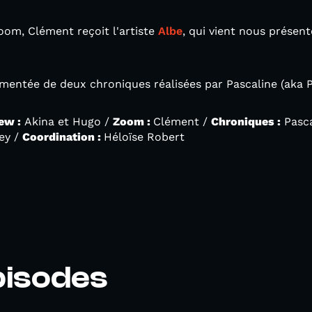
Zoom, Clément reçoit l'artiste
Albe
, qui vient nous présen
mentée de deux chroniques réalisées par Pascaline (aka P
ew :
Akina et Hugo /
Zoom :
Clément /
Chroniques :
Pasca
ey /
Coordination :
Héloïse Robert
pisodes