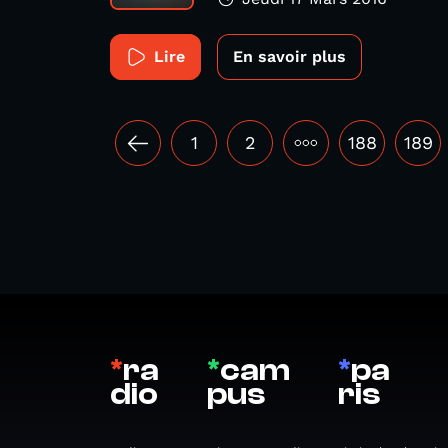
Lire
En savoir plus
1
2
•••
188
189
*
ra
*
cam
*
pa
dio
pus
ris