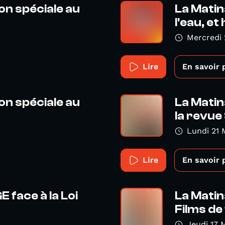
on spéciale au
La Matin
l'eau, et 
Mercredi 
Lire
En savoir 
on spéciale au
La Matin
la revue 
Lundi 21 
Lire
En savoir 
E face à la Loi
La Matina
Films de 
Jeudi 17 