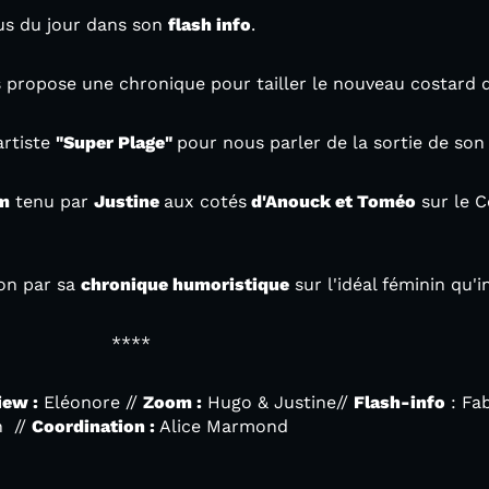
tus du jour dans son
flash info
.
 propose une chronique pour tailler le nouveau costard 
artiste
"Super Plage"
pour nous parler de la sortie de son 
m
tenu par
Justine
aux cotés
d'Anouck et Toméo
sur le C
ion par sa
chronique humoristique
sur l'idéal féminin qu'
**
iew :
Eléonore //
Zoom :
Hugo & Justine//
Flash-info
: Fab
h //
Coordination :
Alice Marmond