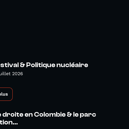
tival & Politique nucléaire
uillet 2026
plus
droite en Colombie & le parc
ion...