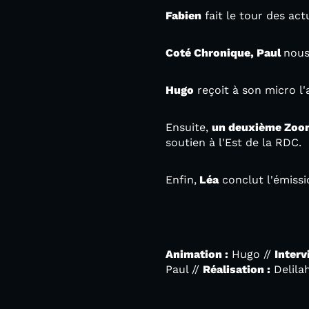
Fabien
fait le tour des ac
Coté Chronique, Paul
nous
Hugo
reçoit à son micro l'
Ensuite,
un deuxième Zoo
soutien à l'Est de la RDC.
Enfin,
Léa
conclut l'émiss
**
Animation :
Hugo //
Interv
Paul //
Réalisation :
Delila