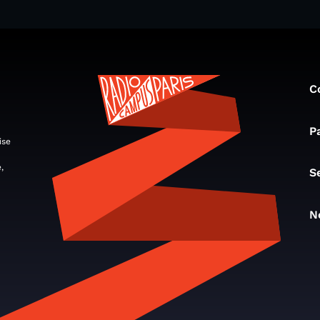
C
P
ise
,
S
N