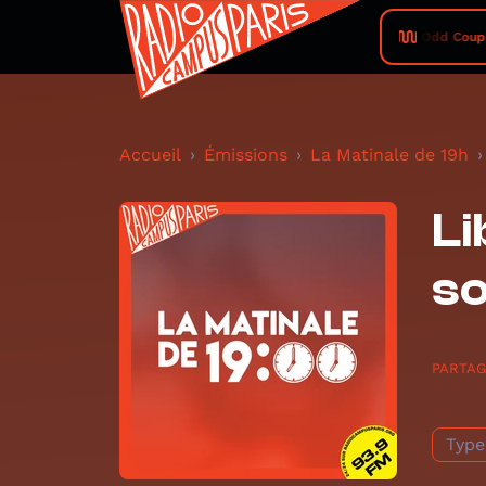
Odd Coupl
Accueil
Émissions
La Matinale de 19h
Li
so
PARTA
Type