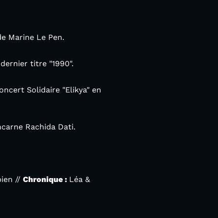
de Marine Le Pen.
dernier titre "1990".
oncert Solidaire "Elikya" en
incarne Rachida Dati.
ien //
Chronique :
Léa &