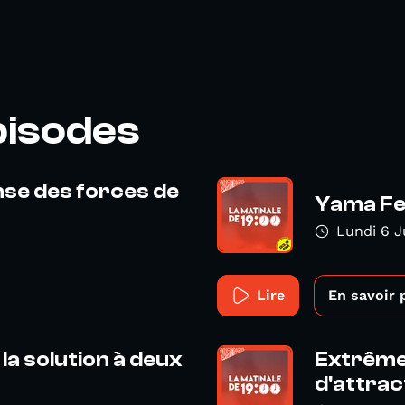
pisodes
ense des forces de
Yama Fes
Lundi 6 J
Lire
En savoir 
la solution à deux
Extrême 
d'attract