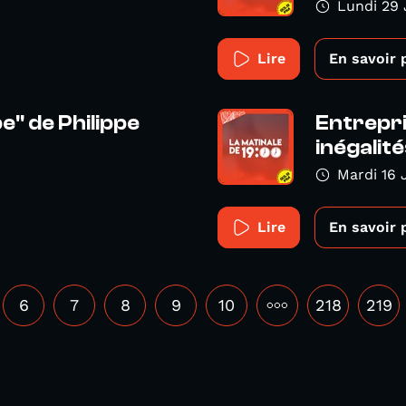
Lundi 29 
Lire
En savoir 
" de Philippe
Entrepr
inégalité
Mardi 16 
Lire
En savoir 
6
7
8
9
10
•••
218
219