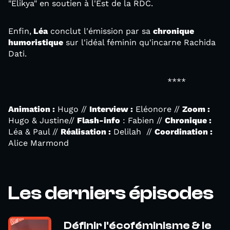
"Elikya" en soutien à l'Est de la RDC.
Enfin,
Léa
conclut l'émission par sa
chronique
humoristique
sur l'idéal féminin qu'incarne Rachida
Dati.
****
Animation :
Hugo //
Interview :
Eléonore //
Zoom :
Hugo & Justine//
Flash-info
: Fabien //
Chronique :
Léa & Paul //
Réalisation :
Delilah //
Coordination :
Alice Marmond
Les derniers épisodes
Définir l'écoféminisme & le