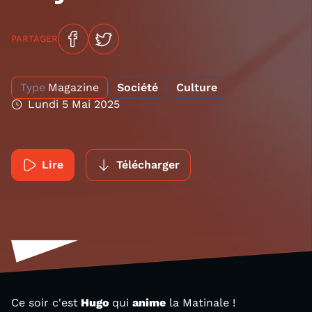
PARTAGER
Type
Magazine
Société
Culture
Lundi 5 Mai 2025
Lire
Télécharger
Ce soir c'est
Hugo
qui
anime
la Matinale !