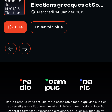
Elections grecques et So...
Mercredi 14 Janvier 2015
Lire
En savoir plus
*
ra
*
cam
*
pa
dio
pus
ris
Radio Campus Paris est une radio associative locale qui vise à initier
aux pratiques radiophoniques et qui défend une mission d'intérêt
général : favoriser l'expression citoyenne, éduquer aux médias et