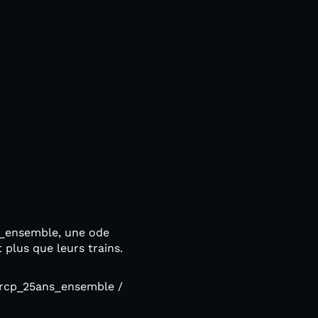
ns_ensemble, une ode
t plus que leurs trains.
 @rcp_25ans_ensemble /