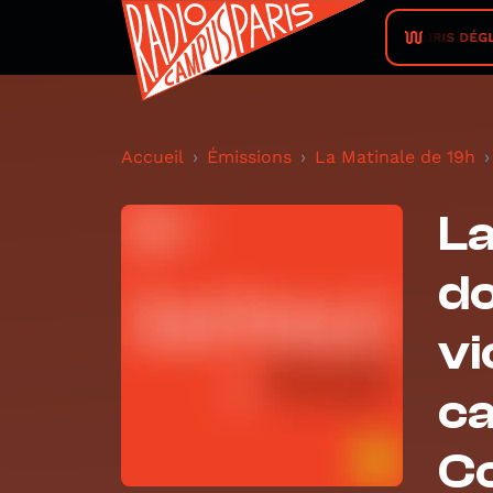
LA SOURIS DÉGLING
Accueil
Émissions
La Matinale de 19h
La
do
vi
ca
Co