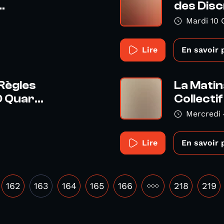
.
des Disc
Mardi 10 
Lire
En savoir 
 Règles
La Matin
 Quar...
Collectif 
Mercredi 
Lire
En savoir 
162
163
164
165
166
•••
218
219