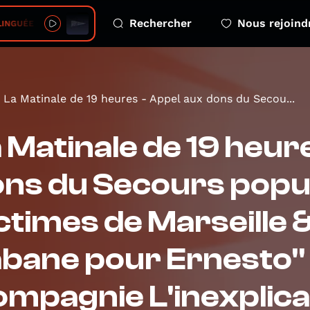
Rechercher
Nous rejoind
UÉE • Jeunesse de France
La Matinale de 19 heures - Appel aux dons du Secou...
 Matinale de 19 heur
ns du Secours popul
ctimes de Marseille 
bane pour Ernesto" 
mpagnie L'inexplica