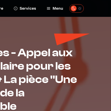
re
Services
Menu
es - Appel aux
aire pour les
& La pièce "Une
de la
ble