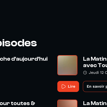
pisodes
uche d'aujourd'hui
La Mati
avec Tou
Jeudi 12 
Lire
En savoir 
pour toutes &
La Matin