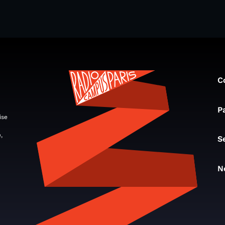
C
P
ise
,
S
N