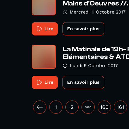
Mains d'Oeuvres //..
Mercredi 11 Octobre 2017
Lire
En savoir plus
La Matinale de 19h-
Elémentaires & ATD
Lundi 9 Octobre 2017
Lire
En savoir plus
1
2
•••
160
161