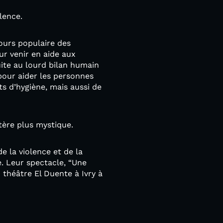
lence.
ours populaire des
ur venir en aide aux
uite au lourd bilan humain
 pour aider les personnes
ts d’hygiène, mais aussi de
tère plus mystique.
e la violence et de la
e. Leur spectacle, “Une
 théâtre El Duente à Ivry à