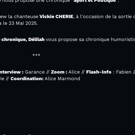
e
nous propose une chronique
"Sport et Politique"
.
iew la chanteuse
Vickie CHERIE
, à l'occasion de la sorti
ra le 23 Mai 2025.
 chronique, Délilah
vous propose sa chronique humoristi
**
Interview :
Garance //
Zoom :
Alice //
Flash-info
: Fabien 
ie //
Coordination:
Alice Marmond