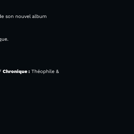
e de son nouvel album
que.
//
Chronique :
Théophile &