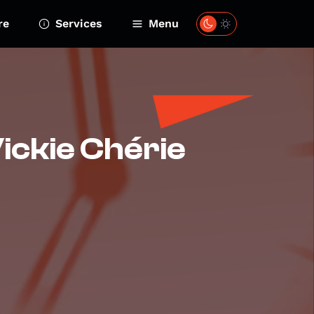
re
Services
Menu
Vickie Chérie