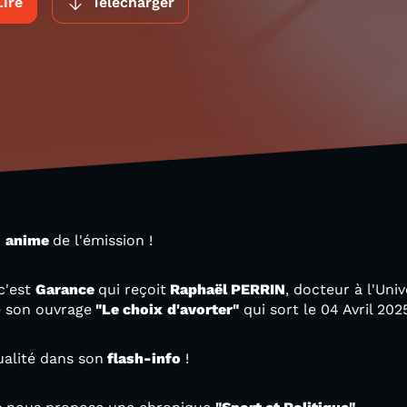
Lire
Télécharger
i
anime
de l'émission !
 c'est
Garance
qui reçoit
Raphaël PERRIN
, docteur à l'Un
de son ouvrage
"Le choix
d'avorter"
qui sort le 04 Avril 202
tualité dans son
flash-info
!