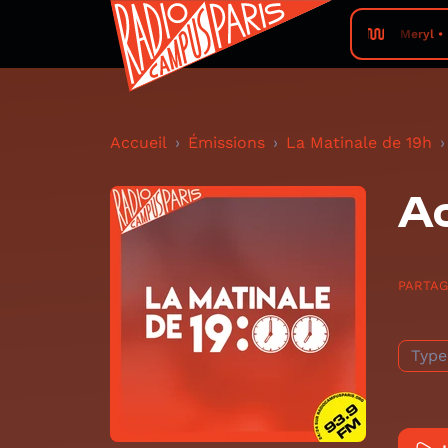
Meryl •
Accueil
Émissions
La Matinale de 19h
Ac
PARTA
Type