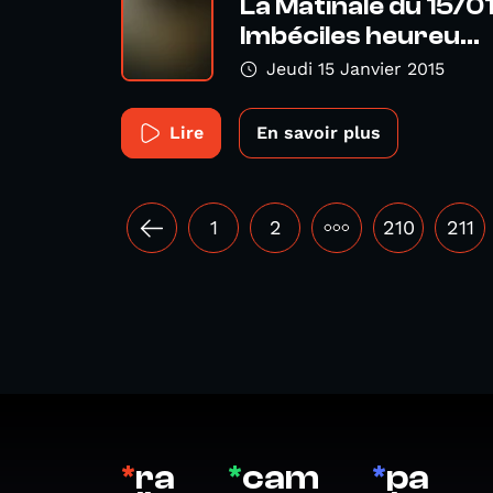
La Matinale du 15/01
Imbéciles heureu...
Jeudi 15 Janvier 2015
Lire
En savoir plus
1
2
•••
210
211
*
ra
*
cam
*
pa