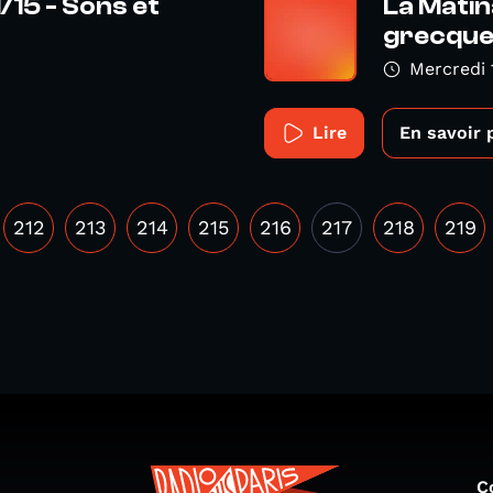
/15 - Sons et
La Matin
grecques
Mercredi 
Lire
En savoir 
212
213
214
215
216
217
218
219
C