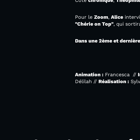
Côté
chronique
,
Théophil
Pour le
Zoom
,
Alice
interv
"Chérie on Top"
, qui sorti
Dans une 2ème et dernière
*
Animation :
Francesca //
Délilah //
Réalisation :
Sylv