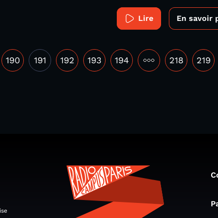
Lire
En savoir 
190
191
192
193
194
•••
218
219
C
P
ise