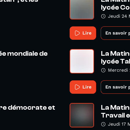
lycée Co
Jeudi 24 
Lire
En savoir 
ée mondiale de
La Matin
lycée Ta
Mercredi 
Lire
En savoir 
ire démocrate et
La Matina
Travail et
Jeudi 17 