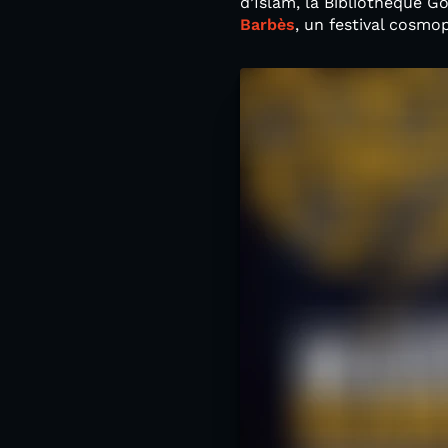
d’Islam, la Bibliothèque G
Barbès
, un festival cosm