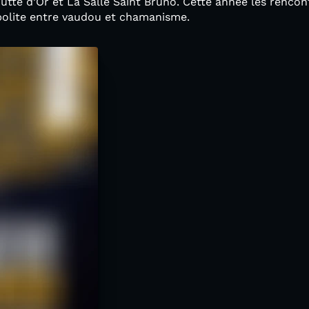
outte d’Or et La Salle Saint Bruno. Cette année les renco
opolite entre vaudou et chamanisme.