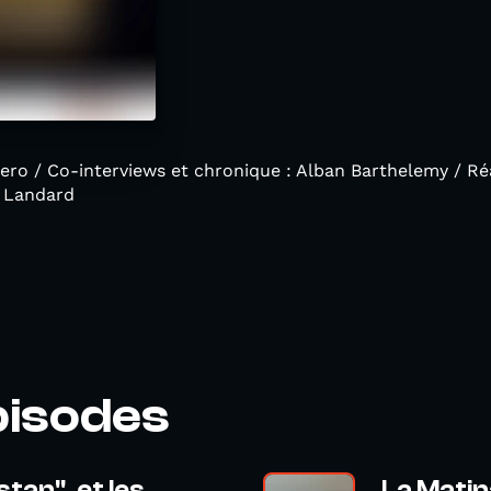
ero / Co-interviews et chronique : Alban Barthelemy / Réa
a Landard
pisodes
stan", et les
La Matin