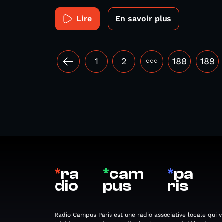
Lire
En savoir plus
1
2
•••
188
189
*
ra
*
cam
*
pa
dio
pus
ris
Radio Campus Paris est une radio associative locale qui v