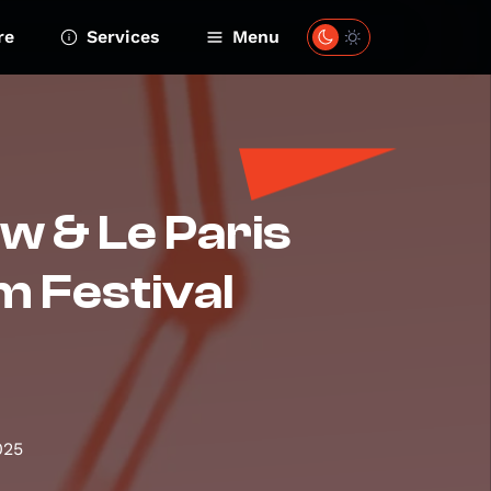
re
Services
Menu
w & Le Paris
m Festival
025