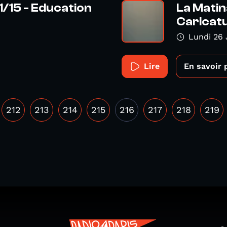
1/15 - Education
La Matin
Caricatu
Lundi 26 
Lire
En savoir 
212
213
214
215
216
217
218
219