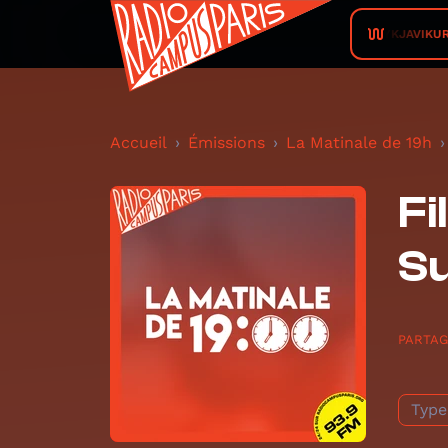
REYKJAVIKURD
Accueil
Émissions
La Matinale de 19h
Fi
Su
PARTA
Type