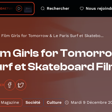
Rechercher
Nous rejoind
AETUR • Haepio
Film Girls for Tomorrow & Le Paris Surf et Skatebo...
lm Girls for Tomorro
rf et Skateboard Fil
GER
Magazine
Société
Culture
Mardi 9 Décembre 2