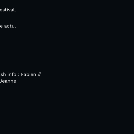
stival.
ue actu.
sh info : Fabien //
& Jeanne