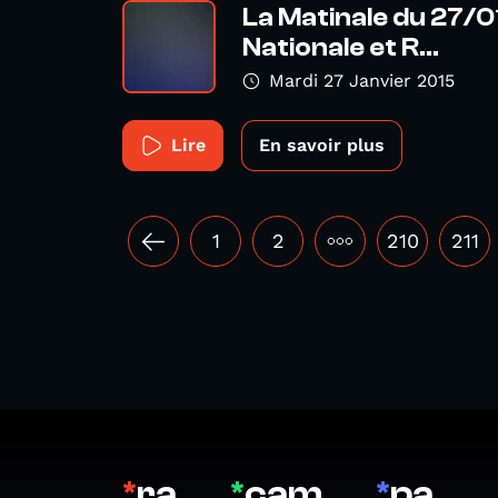
La Matinale du 27/0
Nationale et R...
Mardi 27 Janvier 2015
Lire
En savoir plus
1
2
•••
210
211
*
ra
*
cam
*
pa