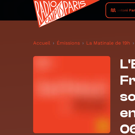
Deantoni Park
Accueil
Émissions
La Matinale de 19h
L'
Fr
so
en
0