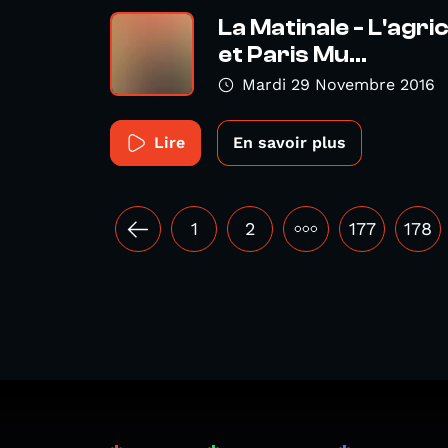
La Matinale - L'agri
et Paris Mu...
Mardi 29 Novembre 2016
Lire
En savoir plus
1
2
•••
177
178