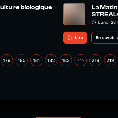
culture biologique
La Matin
STREAL
Lundi 28
Lire
En savoir 
179
180
181
182
183
•••
218
219