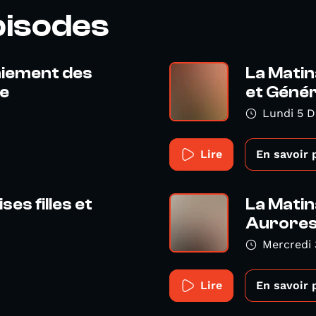
pisodes
niement des
La Matin
e
et Géné
Lundi 5 
Lire
En savoir 
es filles et
La Matina
Aurores
Mercredi
Lire
En savoir 