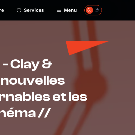
re
Services
Menu
 - Clay &
 nouvelles
rnables et les
inéma //