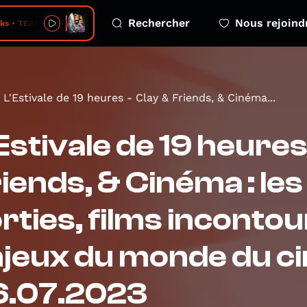
Rechercher
Nous rejoind
s • TEARS IN RAIN I
L'Estivale de 19 heures - Clay & Friends, & Cinéma...
Estivale de 19 heures
iends, & Cinéma : les
rties, films incontou
jeux du monde du c
6.07.2023