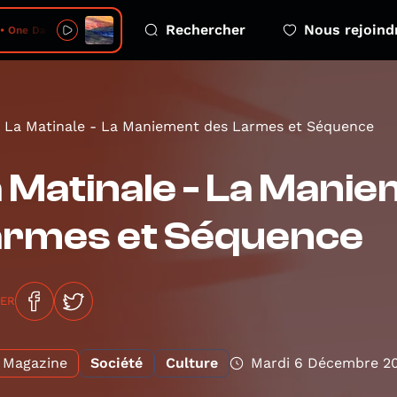
Rechercher
Nous rejoind
 Day Will Be All I Have
La Matinale - La Maniement des Larmes et Séquence
 Matinale - La Mani
armes et Séquence
GER
Magazine
Société
Culture
Mardi 6 Décembre 2