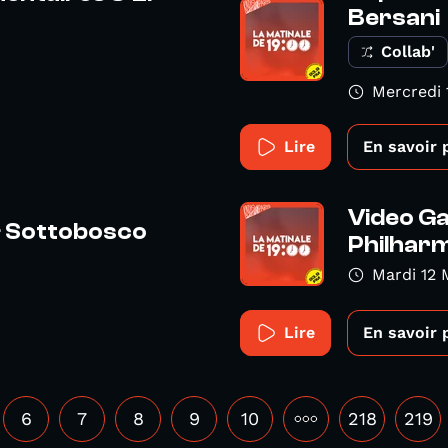
Bersani
Collab'
Mercredi 
Lire
En savoir 
Video Ga
& Sottobosco
Philharm
Mardi 12 
Lire
En savoir 
6
7
8
9
10
•••
218
219