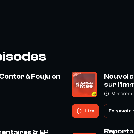
pisodes
 Center à Fouju en
Nouvel 
sur l'imm
Mercredi 
Lire
En savoir 
Reportag
mentaires & EP