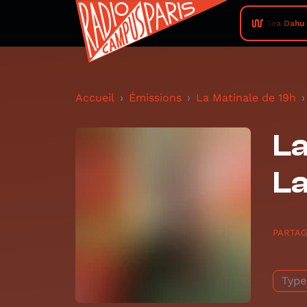
Black Sea Dahu • One
Accueil
Émissions
La Matinale de 19h
La
L
PARTA
Type