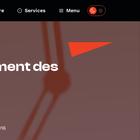
re
Services
Menu
ement des
016