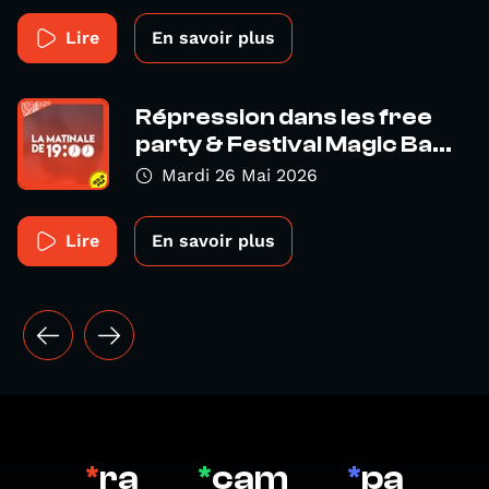
Lire
En savoir plus
Répression dans les free
party & Festival Magic Ba...
Mardi 26 Mai 2026
Lire
En savoir plus
*
ra
*
cam
*
pa