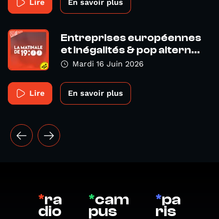
Lire
En savoir plus
Entreprises européennes
et inégalités & pop altern...
Mardi 16 Juin 2026
Lire
En savoir plus
*
ra
*
cam
*
pa
dio
pus
ris