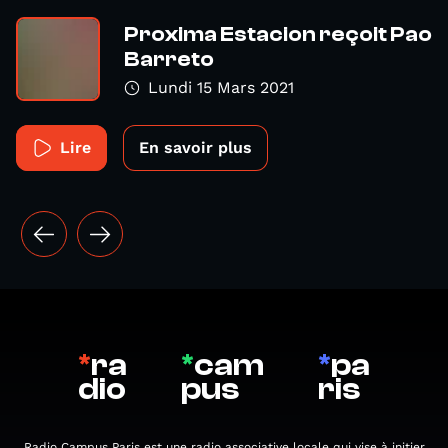
Proxima Estacion reçoit Pao
Barreto
Lundi 15 Mars 2021
Lire
En savoir plus
*
ra
*
cam
*
pa
dio
pus
ris
Radio Campus Paris est une radio associative locale qui vise à initier