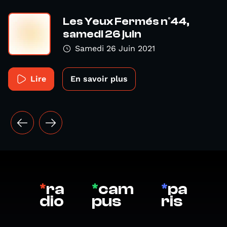
Les Yeux Fermés n°44,
samedi 26 juin
Samedi 26 Juin 2021
Lire
En savoir plus
*
ra
*
cam
*
pa
dio
pus
ris