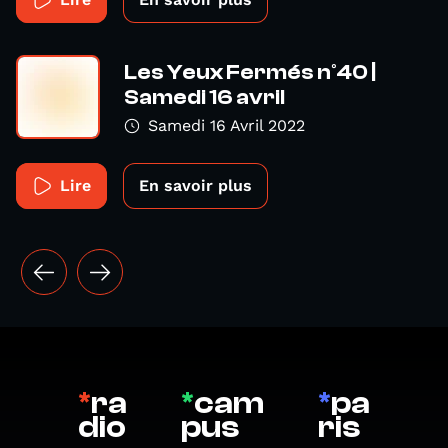
Les Yeux Fermés n°40 |
Samedi 16 avril
Samedi 16 Avril 2022
Lire
En savoir plus
*
ra
*
cam
*
pa
dio
pus
ris