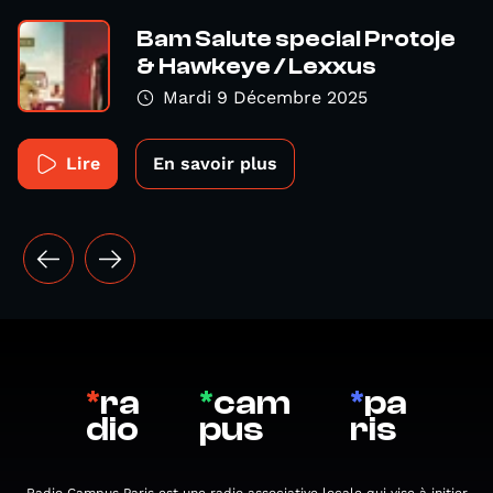
Bam Salute special Protoje
& Hawkeye / Lexxus
Mardi 9 Décembre 2025
Lire
En savoir plus
*
ra
*
cam
*
pa
dio
pus
ris