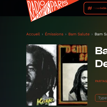
Dowdelin 
Accueil
Émissions
Bam Salute
Bam Sa
Ba
D
PARTA
Type