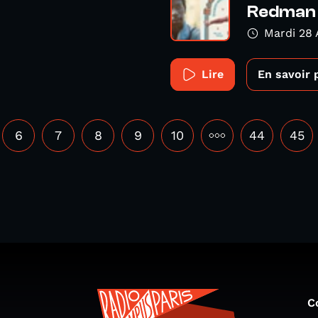
Redman I
Mardi 28 
Lire
En savoir 
6
7
8
9
10
•••
44
45
C