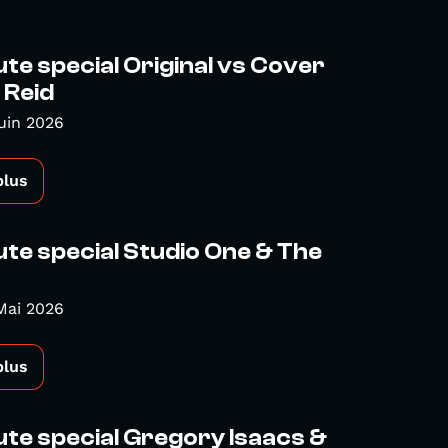
te special Original vs Cover
 Reid
uin 2026
plus
te special Studio One & The
Mai 2026
plus
te special Gregory Isaacs &