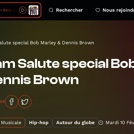
Rechercher
Nous rejoind
• Simé Love
lute special Bob Marley & Dennis Brown
m Salute special Bo
ennis Brown
GER
Musicale
Hip-hop
Autour du globe
Mardi 10 Fév