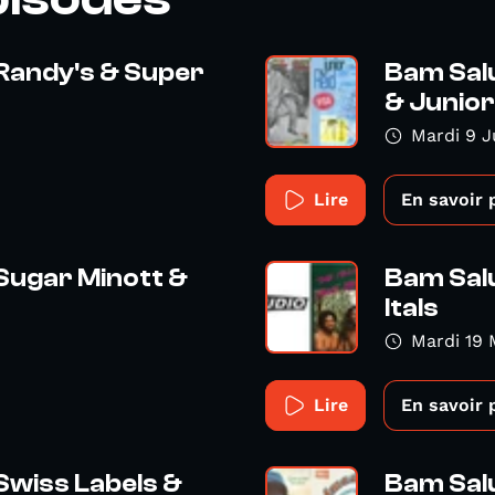
 Randy's & Super
Bam Salu
& Junior
Mardi 9 J
Lire
En savoir 
 Sugar Minott &
Bam Salu
Itals
Mardi 19 
Lire
En savoir 
Swiss Labels &
Bam Salu