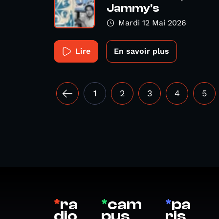
Jammy's
Mardi 12 Mai 2026
Lire
En savoir plus
1
2
3
4
5
*
ra
*
cam
*
pa
dio
pus
ris