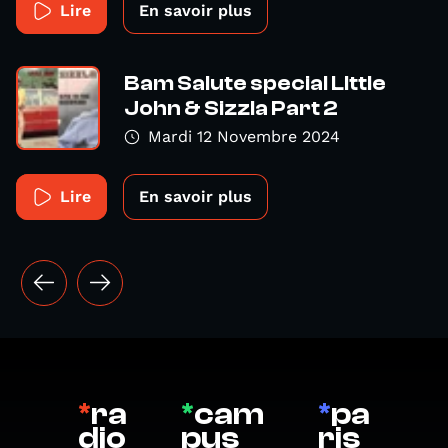
Lire
En savoir plus
Bam Salute special LIttle
John & Sizzla Part 2
Mardi 12 Novembre 2024
Lire
En savoir plus
*
ra
*
cam
*
pa
dio
pus
ris