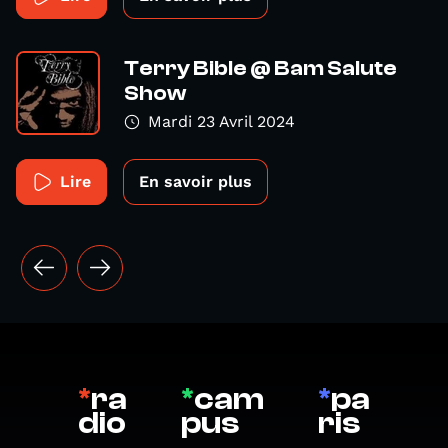
Terry Bible @ Bam Salute
Show
Mardi 23 Avril 2024
Lire
En savoir plus
*
ra
*
cam
*
pa
dio
pus
ris