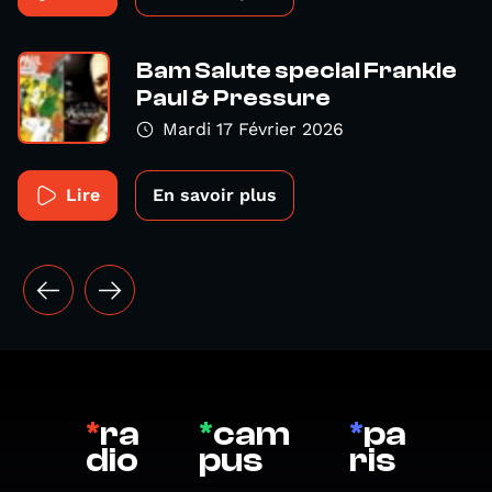
Bam Salute special Frankie
Paul & Pressure
Mardi 17 Février 2026
Lire
En savoir plus
*
ra
*
cam
*
pa
dio
pus
ris