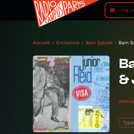
clipping. •
Accueil
Émissions
Bam Salute
Bam Sa
Ba
& 
PARTA
Type