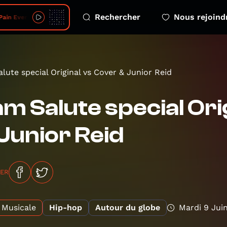
Rechercher
Nous rejoind
 Pain Everyday
lute special Original vs Cover & Junior Reid
m Salute special Ori
Junior Reid
GER
Musicale
Hip-hop
Autour du globe
Mardi 9 Jui