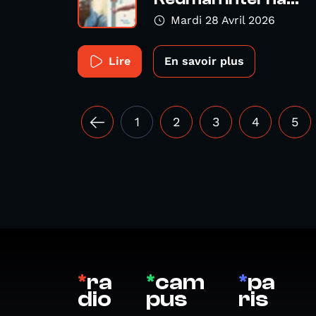
Mardi 28 Avril 2026
Lire
En savoir plus
1
2
3
4
5
*
ra
*
cam
*
pa
dio
pus
ris