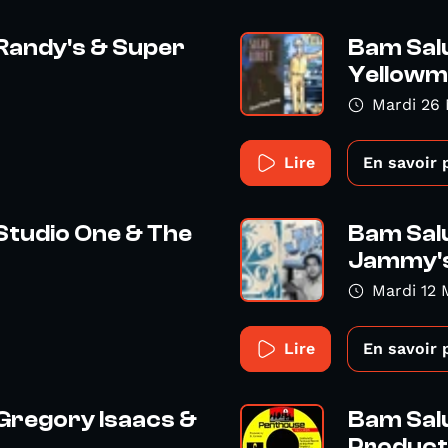
 Randy's & Super
Bam Salu
Yellow
Mardi 26 
Lire
En savoir 
Studio One & The
Bam Salu
Jammy'
Mardi 12 
Lire
En savoir 
 Gregory Isaacs &
Bam Sal
Product