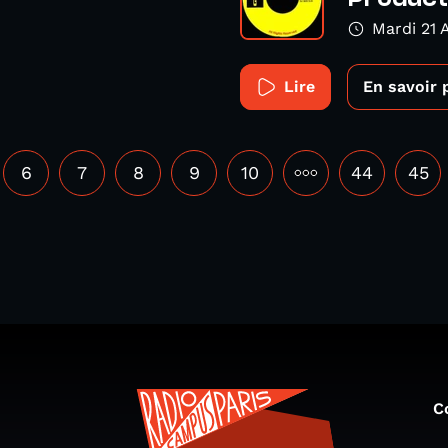
Mardi 21 A
Lire
En savoir 
6
7
8
9
10
•••
44
45
C