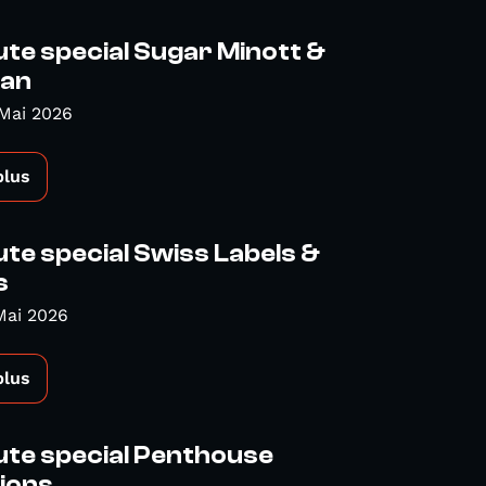
te special Sugar Minott &
man
Mai 2026
plus
te special Swiss Labels &
s
Mai 2026
plus
ute special Penthouse
ions