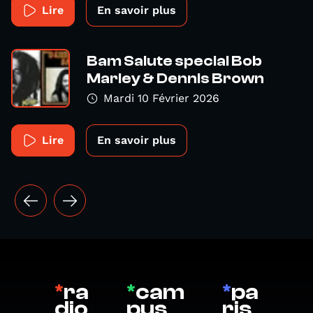
Lire
En savoir plus
Bam Salute special Bob
Marley & Dennis Brown
Mardi 10 Février 2026
Lire
En savoir plus
*
ra
*
cam
*
pa
dio
pus
ris