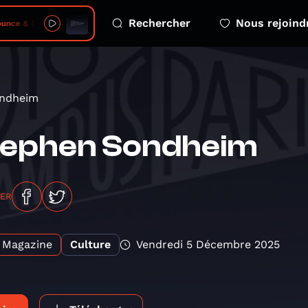
Rechercher
Nous rejoind
Dream - 2026-08-06 - s05 e04 free greenland kalaallit nunaat
ondheim
tephen Sondheim
GER
Magazine
Culture
Vendredi 5 Décembre 2025