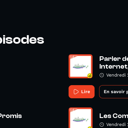
pisodes
Parler d
Internet
Vendredi 
Lire
En savoir 
 Promis
Les Com
Vendredi 