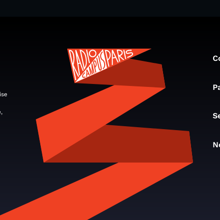
C
P
ise
,
S
N