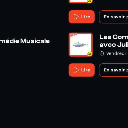
Lire
En savoir 
Les Com
médie Musicale
avec Juli
Vendredi
Lire
En savoir 