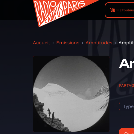
Campus FM (Toulouse) • M
Accueil
Émissions
Amplitudes
Amplit
Am
PARTA
Type