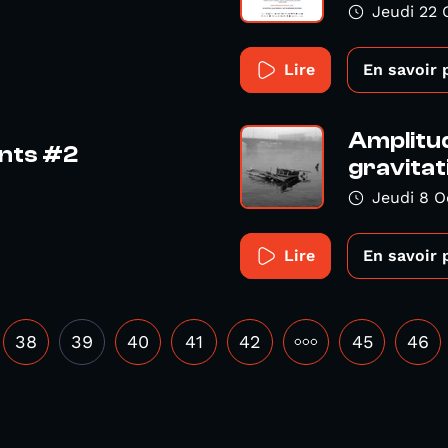
Jeudi 22 
Lire
En savoir 
Amplitud
ents #2
gravitat
Jeudi 8 O
Lire
En savoir 
38
39
40
41
42
•••
45
46