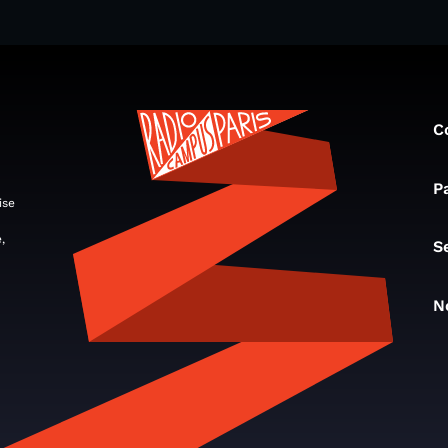
C
P
ise
,
S
N