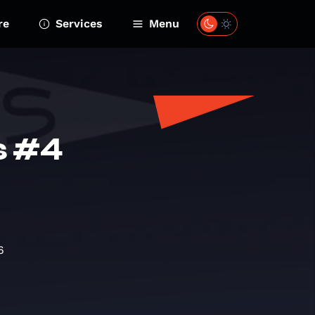
re
Services
Menu
s #4
6