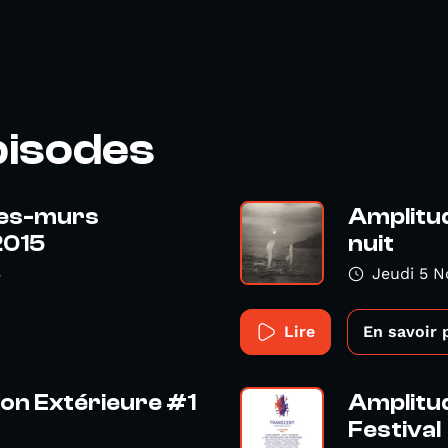
pisodes
les-murs
Amplitud
2015
nuit
5
Jeudi 5 
Lire
En savoir 
ion Extérieure #1
Amplitud
Festival