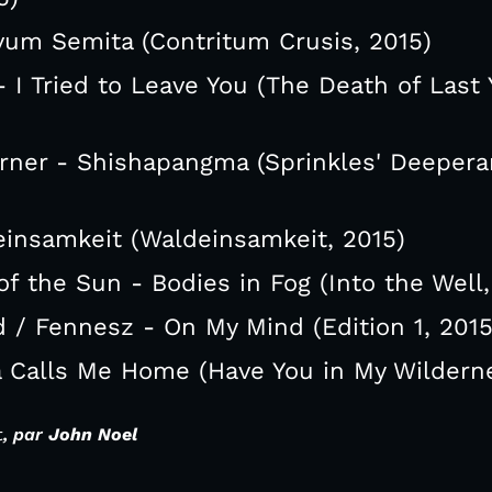
vum Semita (Contritum Crusis, 2015)
 I Tried to Leave You (The Death of Last 
rner - Shishapangma (Sprinkles' Deeper
insamkeit (Waldeinsamkeit, 2015)
f the Sun - Bodies in Fog (Into the Well,
 / Fennesz - On My Mind (Edition 1, 2015
ea Calls Me Home (Have You in My Wildern
t
, par
John Noel