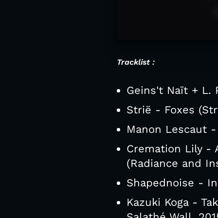
Tracklist :
Geins't Naït + L.
Strië - Foxes (St
Manon Lescaut - 
Cremation Lily -
(Radiance and Ins
Shapednoise - Int
Kazuki Koga - Ta
Salathé Wall, 201