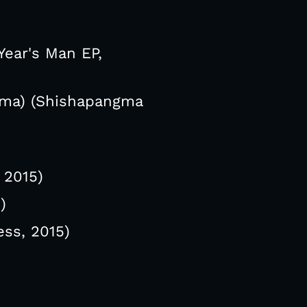
Year's Man EP,
ama) (Shishapangma
 2015)
)
ess, 2015)