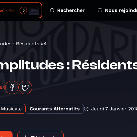
Rechercher
Nous rejoind
elodious Mosaic - 2026-08-07 - no 14
udes : Résidents #4
plitudes : Résident
GER
Musicale
Courants Alternatifs
Jeudi 7 Janvier 201