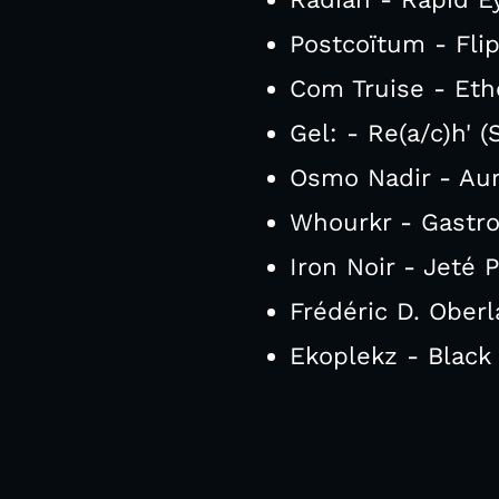
Postcoïtum - Flip
Com Truise - Ethe
Gel: - Re(a/c)h' (
Osmo Nadir - Auro
Whourkr - Gastro
Iron Noir - Jeté 
Frédéric D. Ober
Ekoplekz - Black 