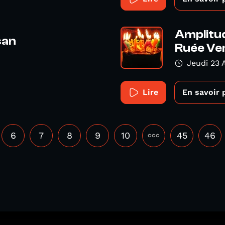
Amplitud
san
Ruée Vers
Jeudi 23 
Lire
En savoir 
6
7
8
9
10
•••
45
46