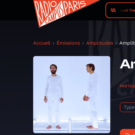
Last Tra
Accueil
Émissions
Amplitudes
Amplit
Am
PARTA
Type