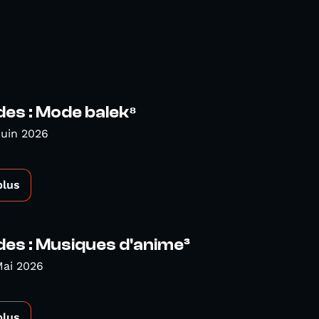
es : Mode balek⁸
Juin 2026
plus
es : Musiques d'anime³
Mai 2026
plus