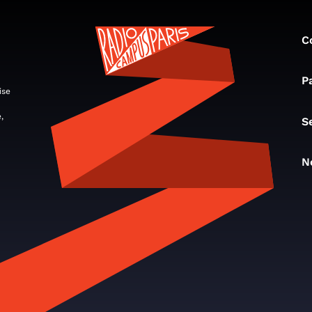
C
P
ise
,
S
N