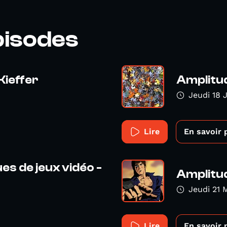
pisodes
Kieffer
Amplitud
Jeudi 18 
Lire
En savoir 
es de jeux vidéo -
Amplitud
Jeudi 21 
Lire
En savoir 