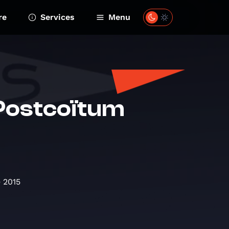
re
Services
Menu
 Postcoïtum
 2015