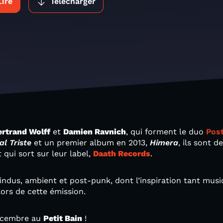
Lire
Télécharger
ertrand Wolff
et
Damien Ravnich
, qui forment le duo
Pos
l Triste
et un premier album en 2013,
Himera
, ils sont 
 qui sort sur leur label,
Daath Records
.
ndus, ambient et post-punk, dont l’inspiration tant musi
ors de cette émission.
décembre au
Petit Bain
!