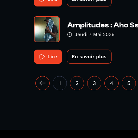
Amplitudes : Aho S
Jeudi 7 Mai 2026
Lire
En savoir plus
1
2
3
4
5