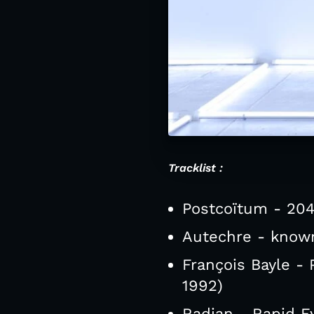
Tracklist :
Postcoïtum - 204
Autechre - known
François Bayle -
1992)
Radian - Rapid E