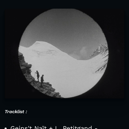
Tracklist :
Geins't Naït + L. Petitgand -