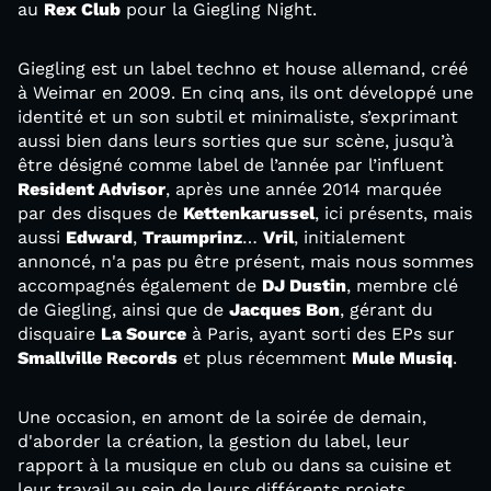
au
Rex Club
pour la Giegling Night.
Giegling est un label techno et house allemand, créé
à Weimar en 2009. En cinq ans, ils ont développé une
identité et un son subtil et minimaliste, s’exprimant
aussi bien dans leurs sorties que sur scène, jusqu’à
être désigné comme label de l’année par l’influent
Resident Advisor
, après une année 2014 marquée
par des disques de
Kettenkarussel
, ici présents, mais
aussi
Edward
,
Traumprinz
…
Vril
, initialement
annoncé, n'a pas pu être présent, mais nous sommes
accompagnés également de
DJ Dustin
, membre clé
de Giegling, ainsi que de
Jacques Bon
, gérant du
disquaire
La Source
à Paris, ayant sorti des EPs sur
Smallville Records
et plus récemment
Mule Musiq
.
Une occasion, en amont de la soirée de demain,
d'aborder la création, la gestion du label, leur
rapport à la musique en club ou dans sa cuisine et
leur travail au sein de leurs différents projets.