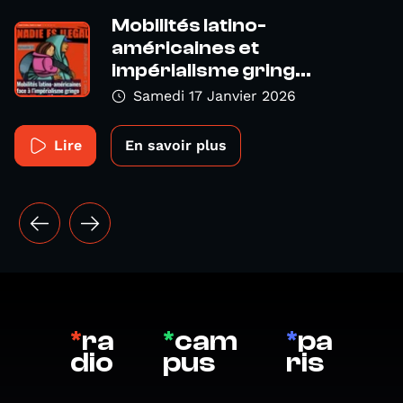
Mobilités latino-
américaines et
impérialisme gring...
Samedi 17 Janvier 2026
Lire
En savoir plus
*
ra
*
cam
*
pa
dio
pus
ris