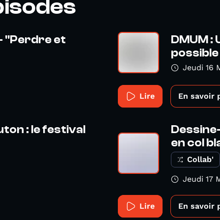
pisodes
- "Perdre et
DMUM : U
possible
Jeudi 16 
Lire
En savoir 
on : le festival
Dessine-
en col b
Collab'
Jeudi 17 
Lire
En savoir 