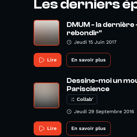
Les derniers é
DMUM - la dernière 
rebondir"
Jeudi 15 Juin 2017
Lire
En savoir plus
Dessine-moi un mout
Pariscience
Collab'
Jeudi 29 Septembre 2016
Lire
En savoir plus