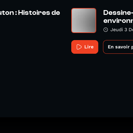
on : Histoires de
Dessine-
environn
Jeudi 3 
Lire
En savoir 