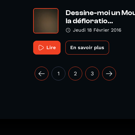
Dessine-moi un Mout
la défloratio...
Jeudi 18 Février 2016
Lire
En savoir plus
1
2
3