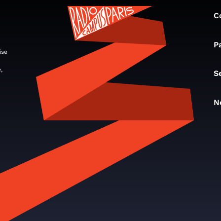
C
P
ise
,
S
N