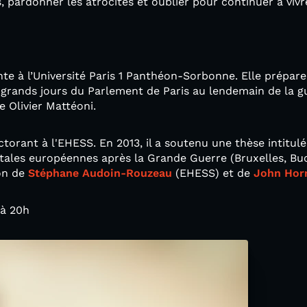
s, pardonner les atrocités et oublier pour continuer à viv
te à l’Université Paris 1 Panthéon-Sorbonne. Elle prépare
s grands jours du Parlement de Paris au lendemain de la g
e Olivier Mattéoni.
torant à l'EHESS. En 2013, il a soutenu une thèse intitulé
pitales européennes après la Grande Guerre (Bruxelles, Buc
ion de
Stéphane Audoin-Rouzeau
(EHESS) et de
John Hor
 à 20h