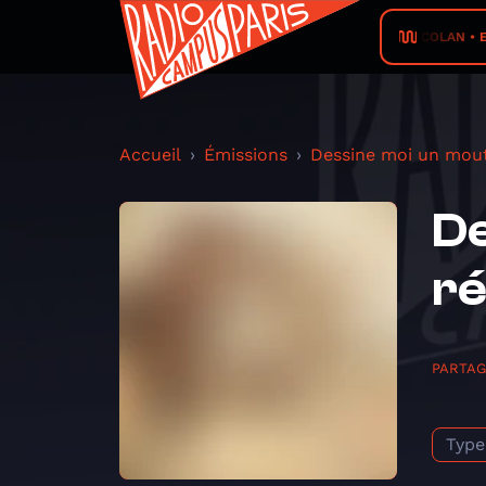
CLOCOLAN • EV
Accueil
Émissions
Dessine moi un mou
D
ré
PARTA
Type