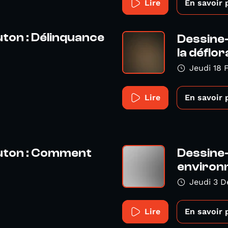
Lire
En savoir 
ton : Délinquance
Dessine-
la déflora
Jeudi 18 
Lire
En savoir 
uton : Comment
Dessine-
environn
Jeudi 3 
Lire
En savoir 