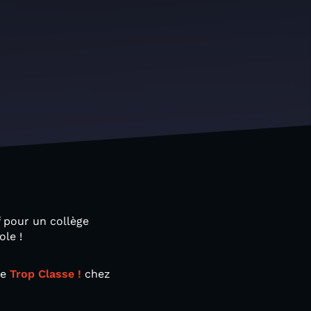
 pour un collège
le !
de
Trop Classe !
chez