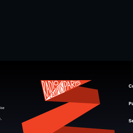
C
P
ise
,
S