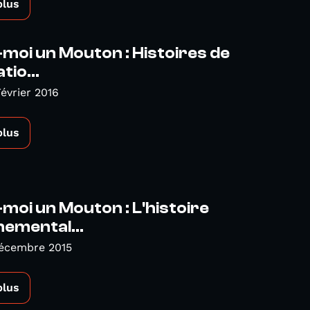
plus
moi un Mouton : Histoires de
tio...
Février 2016
plus
moi un Mouton : L'histoire
emental...
Décembre 2015
plus