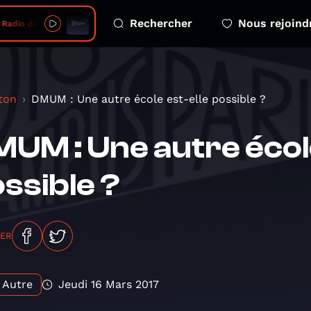
Rechercher
Nous rejoind
s tas 2026 08 07 clermont ferrand s04e06 session
ton
DMUM : Une autre école est-elle possible ?
UM : Une autre école
ssible ?
GER
Autre
Jeudi 16 Mars 2017