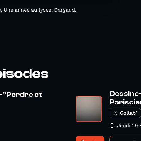
re, Une année au lycée, Dargaud.
pisodes
Dessine-
- "Perdre et
Parisci
Collab'
Jeudi 29