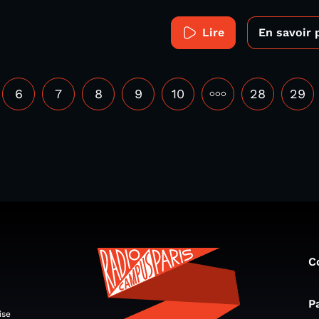
Lire
En savoir 
6
7
8
9
10
•••
28
29
C
P
ise