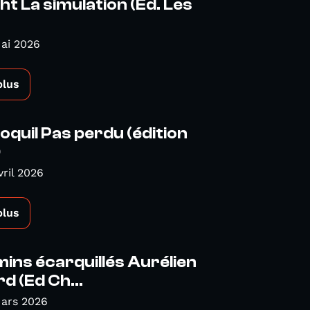
ht La simulation (Ed. Les
ai 2026
plus
oquil Pas perdu (édition
)
vril 2026
plus
ins écarquillés Aurélien
d (Ed Ch...
Mars 2026