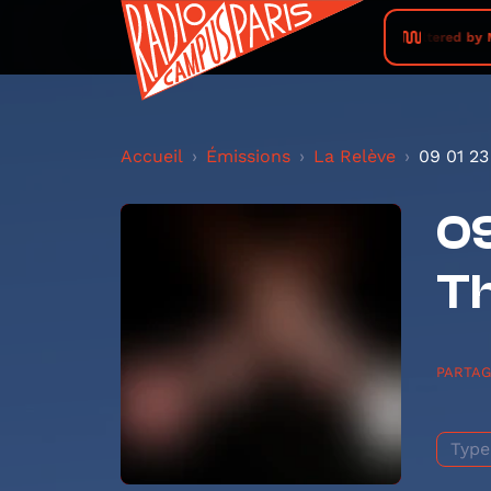
Altered by M
Accueil
Émissions
La Relève
09 01 23 
09
Th
PARTA
Type