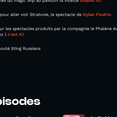
les du magic Wip au pavillon la Villette
cliquez ici.
n pour aller voir Stratovie, le spectacle de
Dylan Flodrin.
ur les spectacles produits par la compagnie le Phalène é
ez )
c'est ICI
couté Sting Russians
pisodes