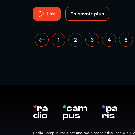
Lire
En savoir plus
1
2
3
4
5
*
ra
*
cam
*
pa
dio
pus
ris
Radio Campus Paris est une radio associative locale qui v