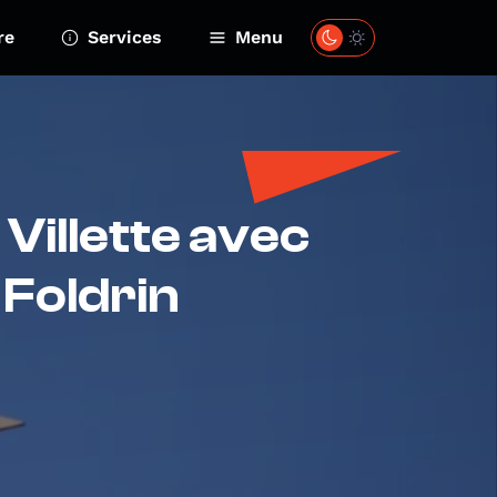
re
Services
Menu
 Villette avec
 Foldrin