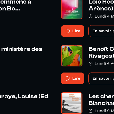
s emmène à
Loïc Hec
n Bo...
Arènes)
Lundi 4 M
Lire
En savoir 
e ministère des
Benoît C
Rivages
Lundi 6 A
Lire
En savoir 
raye, Louise (Ed
Les chem
Blanchar
Lundi 9 