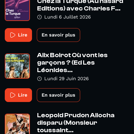
Chez la Turque (Au hasard
Editions) avec Charles F...
Lundi 6 Juillet 2026
Lire
En savoir plus
Alix Boirot Où vont les
garçons ? (Ed Les
Léonides...
Lundi 29 Juin 2026
Lire
En savoir plus
Leopold Prudon Aliocha
disparu (Monsieur
toussaint...