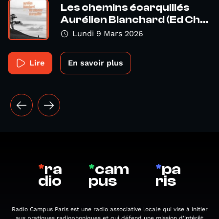
Les chemins écarquillés
Aurélien Blanchard (Ed Ch...
Lundi 9 Mars 2026
Lire
En savoir plus
*
ra
*
cam
*
pa
dio
pus
ris
Radio Campus Paris est une radio associative locale qui vise à initier
aux pratiques radiophoniques et qui défend une mission d'intérêt