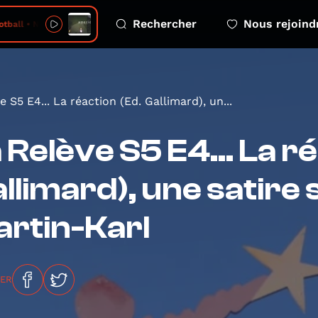
Rechercher
Nous rejoind
tball • Never Meant
e S5 E4... La réaction (Ed. Gallimard), un...
 Relève S5 E4... La ré
llimard), une satire
rtin-Karl
GER