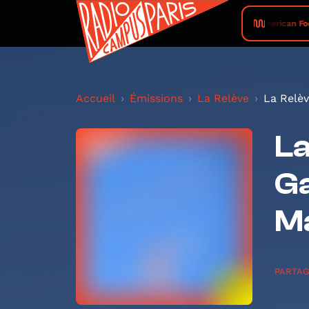
American Foo
Accueil
Émissions
La Relève
La Relèv
La
Ga
Ma
PARTA