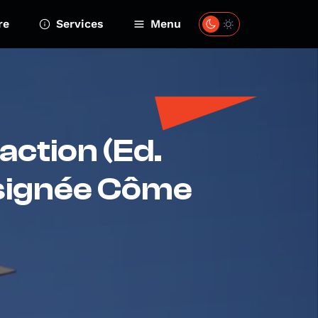
re
Services
Menu
action (Ed.
 signée Côme