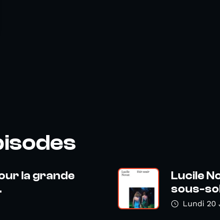
pisodes
our la grande
Lucile N
.
sous-sol
Lundi 20 