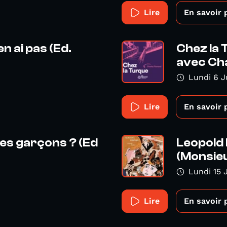
Lire
En savoir 
n ai pas (Ed.
Chez la 
avec Cha
Lundi 6 J
Lire
En savoir 
les garçons ? (Ed
Leopold 
(Monsieu
Lundi 15 
Lire
En savoir 