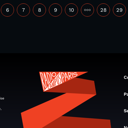
6
7
8
9
10
•••
28
29
C
P
ise
,
S
N