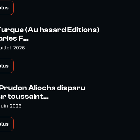
plus
Turque (Au hasard Editions)
rles F...
uillet 2026
plus
Prudon Aliocha disparu
r toussaint...
Juin 2026
plus