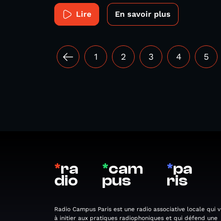
Lire
En savoir plus
1
2
3
4
5
*
ra
*
cam
*
pa
dio
pus
ris
Radio Campus Paris est une radio associative locale qui v
à initier aux pratiques radiophoniques et qui défend une