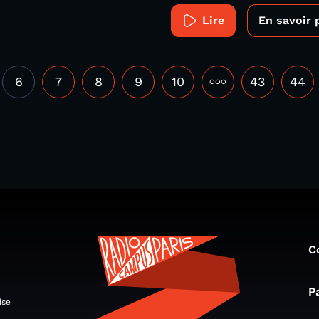
Lire
En savoir 
6
7
8
9
10
•••
43
44
C
P
ise