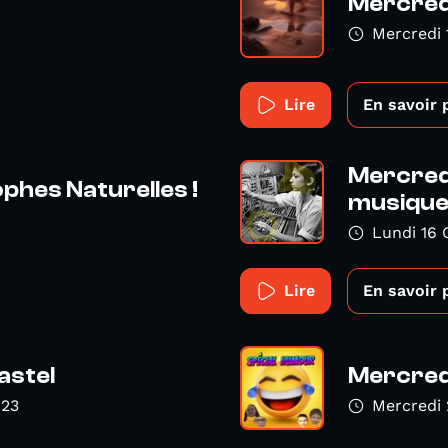
Mercredi
Mercredi
Lire
En savoir 
Mercredi
phes Naturelles !
musiques
Lundi 16 
Lire
En savoir 
pastel
Mercredi
023
Mercredi