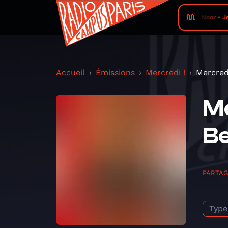
Noor • Je
Accueil
Émissions
Mercredi !
Mercredi
Me
B
PARTA
Type