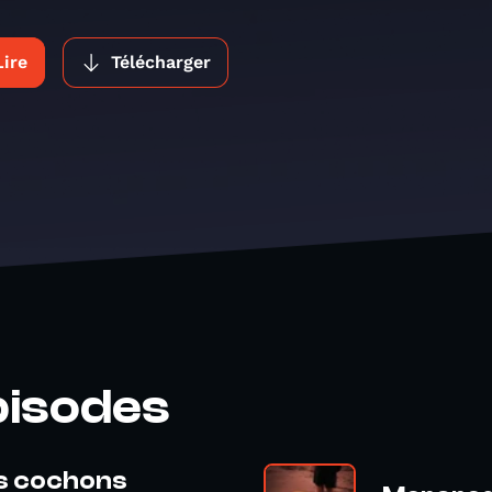
Lire
Télécharger
pisodes
es cochons