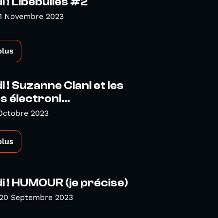
 ! Libébulles #2
 1 Novembre 2023
plus
 ! Suzanne Ciani et les
 électroni...
Octobre 2023
plus
 ! HUMOUR (je précise)
 20 Septembre 2023