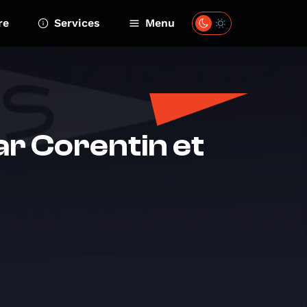
re
Services
Menu
ar Corentin et