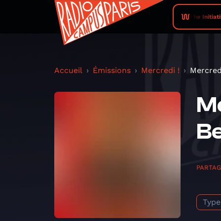
The Initiati
Accueil
Émissions
Mercredi !
Mercredi
Me
B
PARTA
Type