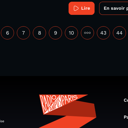
Lire
En savoir 
6
7
8
9
10
•••
43
44
C
P
ise