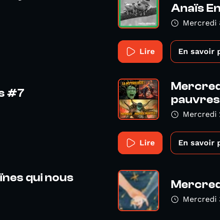
Anaïs E
Mercredi 
Lire
En savoir 
Mercredi
es #7
pauvres 
Mercredi 
Lire
En savoir 
ïnes qui nous
Mercredi
Mercredi 