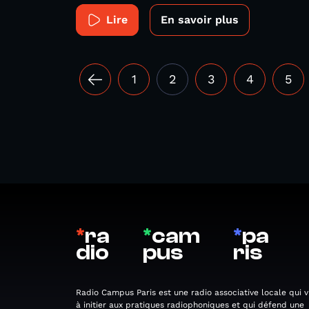
Lire
En savoir plus
1
2
3
4
5
*
ra
*
cam
*
pa
dio
pus
ris
Radio Campus Paris est une radio associative locale qui v
à initier aux pratiques radiophoniques et qui défend une