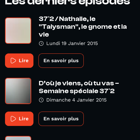
Les derniers épisodes
37°2 / Nathalie, le
"Talysman", le gnome et la
vie
Lundi 19 Janvier 2015
Lire
En savoir plus
D’où je viens, où tu vas –
Semaine spéciale 37°2
Dimanche 4 Janvier 2015
Lire
En savoir plus