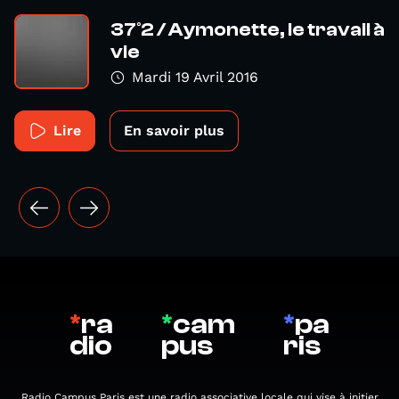
37°2 / Aymonette, le travail à
vie
Mardi 19 Avril 2016
Lire
En savoir plus
*
ra
*
cam
*
pa
dio
pus
ris
Radio Campus Paris est une radio associative locale qui vise à initier